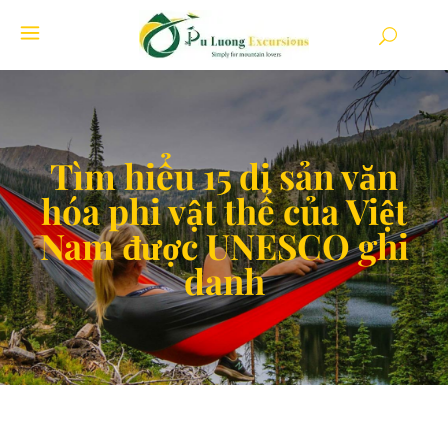
Tìm hiểu 15 di sản văn
hóa phi vật thể của Việt
Nam được UNESCO ghi
danh