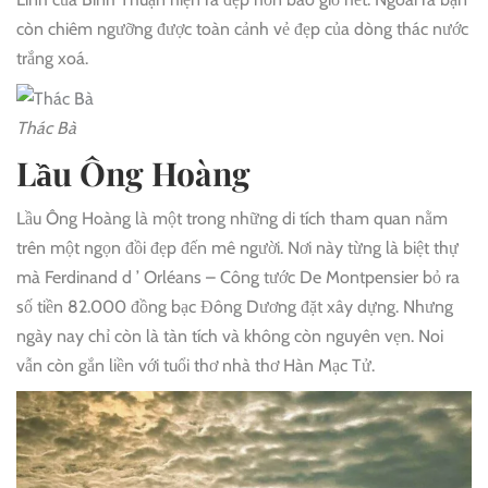
còn chiêm ngưỡng được toàn cảnh vẻ đẹp của dòng thác nước
trắng xoá.
Thác Bà
Lầu Ông Hoàng
Lầu Ông Hoàng là một trong những di tích tham quan nằm
trên một ngọn đồi đẹp đến mê người. Nơi này từng là biệt thự
mà Ferdinand d ’ Orléans – Công tước De Montpensier bỏ ra
số tiền 82.000 đồng bạc Đông Dương đặt xây dựng. Nhưng
ngày nay chỉ còn là tàn tích và không còn nguyên vẹn. Noi
vẫn còn gắn liền với tuổi thơ nhà thơ Hàn Mạc Tử.