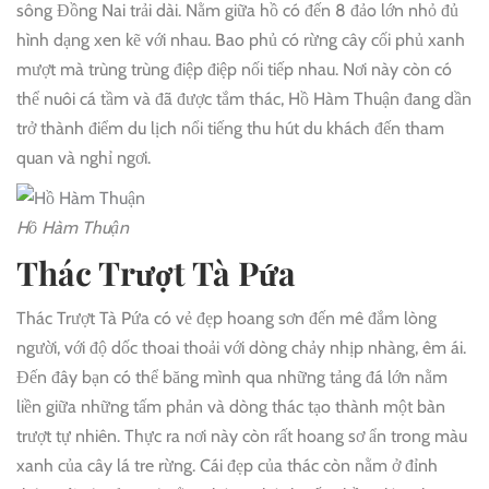
sông Đồng Nai trải dài. Nằm giữa hồ có đến 8 đảo lớn nhỏ đủ
hình dạng xen kẽ với nhau. Bao phủ có rừng cây cối phủ xanh
mượt mà trùng trùng điệp điệp nối tiếp nhau. Nơi này còn có
thể nuôi cá tầm và đã được tắm thác, Hồ Hàm Thuận đang dần
trở thành điểm du lịch nổi tiếng thu hút du khách đến tham
quan và nghỉ ngơi.
Hồ Hàm Thuận
Thác Trượt Tà Pứa
Thác Trượt Tà Pứa có vẻ đẹp hoang sơn đến mê đắm lòng
người, với độ dốc thoai thoải với dòng chảy nhịp nhàng, êm ái.
Đến đây bạn có thể băng mình qua những tảng đá lớn nằm
liền giữa những tấm phản và dòng thác tạo thành một bàn
trượt tự nhiên. Thực ra nơi này còn rất hoang sơ ẩn trong màu
xanh của cây lá tre rừng. Cái đẹp của thác còn nằm ở đỉnh