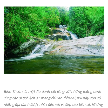
Bình Thuận là một địa danh nổi tiếng với những thắng cảnh
cùng các di tích lịch sử mang dấu ấn thời đại, nơi này còn có
những địa danh được nhắc đến với vẻ đẹp của biển cả. Nhưng