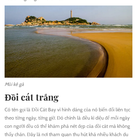
Mũi kê gà
Đồi cát trắng
Có tên gọi là Đồi Cát Bay vì hình dáng của nó biến đổi liên tục
theo từng ngày, từng giờ. Đó chính là điều kì diệu để mỗi ngày
con người đều có thể khám phá nét đẹp của đồi cát mà không
thấy chán.
Đây là nơi tham quan thu hút khá nhiều khách du