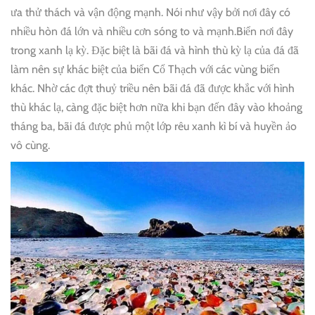
ưa thử thách và vận động mạnh. Nói như vậy bởi nơi đây có
nhiều hòn đá lớn và nhiều cơn sóng to và mạnh.Biển nơi đây
trong xanh lạ kỳ. Đặc biệt là bãi đá và hình thù kỳ lạ của đá đã
làm nên sự khác biệt của biển Cổ Thạch với các vùng biển
khác. Nhờ các đợt thuỷ triều nên bãi đá đã được khắc với hình
thù khác lạ, càng đặc biệt hơn nữa khi bạn đến đây vào khoảng
tháng ba, bãi đá được phủ một lớp rêu xanh kì bí và huyền ảo
vô cùng.