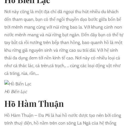
Nơi này cũng là một địa chỉ dã ngoại thu hút nhiều du khách
đến tham quan, bạn có thể ngồi thuyền dạo bước giữa bốn bể
trời mênh mang cùng với núi rừng bao la. Với khung cảnh non
nước mênh mang và núi rừng bạt ngàn. Đến đây bạn có thể tự
tay bắt cá rồi nướng trên bếp than hồng, bao quanh hồ là một
khu rừng già nguyên sinh và rừng cao su trải dài. Với hệ sinh
thái đa dạng đem tới nền kinh tế cao. Nơi này có nhiều loại cá
như cá thác lác, cá trèn,cá trạch,. .. cùng các loại động vật như
cá trăng, rùa, rắn,…
Hồ Biển Lạc
Hồ Hàm Thuận
Hồ Hàm Thuận – Đa Mi là hai hồ nước được tạo nên bởi công
trình thuỷ điện, hồ nằm trên con sông La Ngà của hệ thống