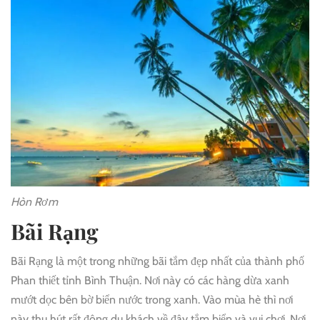
Hòn Rơm
Bãi Rạng
Bãi Rạng là một trong những bãi tắm đẹp nhất của thành phố
Phan thiết tỉnh Bình Thuận. Nơi này có các hàng dừa xanh
mướt dọc bên bờ biển nước trong xanh. Vào mùa hè thì nơi
này thu hút rất đông du khách về đây tắm biển và vui chơi. Nơi