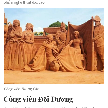
phẩm nghệ thuật độc đáo.
Công viên Tượng Cát
Công viên Đồi Dương