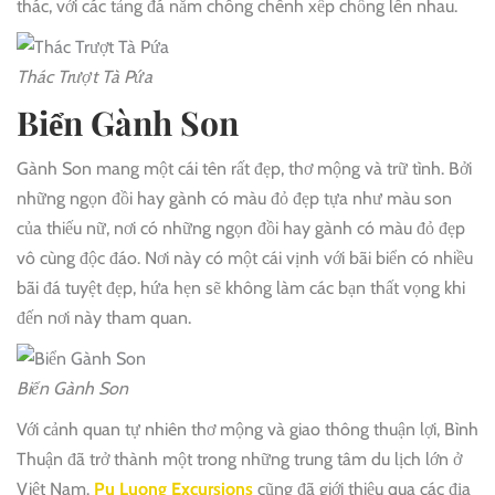
thác, với các tảng đá nằm chông chênh xếp chồng lên nhau.
Thác Trượt Tà Pứa
Biển Gành Son
Gành Son mang một cái tên rất đẹp, thơ mộng và trữ tình. Bởi
những ngọn đồi hay gành có màu đỏ đẹp tựa như màu son
của thiếu nữ, nơi có những ngọn đồi hay gành có màu đỏ đẹp
vô cùng độc đáo. Nơi này có một cái vịnh với bãi biển có nhiều
bãi đá tuyệt đẹp, hứa hẹn sẽ không làm các bạn thất vọng khi
đến nơi này tham quan.
Biển Gành Son
Với cảnh quan tự nhiên thơ mộng và giao thông thuận lợi, Bình
Thuận đã trở thành một trong những trung tâm du lịch lớn ở
Việt Nam.
Pu Luong Excursions
cũng đã giới thiệu qua các địa