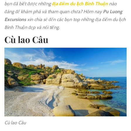
bạn đã biết được những
địa điểm du lịch Bình Thuận
nào
đáng để khám phá và tham quan chưa? Hôm nay
Pu Luong
Excursions
xin chia sẻ đến các bạn top những địa điểm du lịch
Bình Thuận đẹp và nổi tiếng.
Cù lao Câu
Cù lao Câu