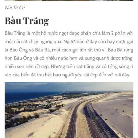
Núi Tà Cú
Bàu Trắng
Bàu Trắng là một hồ nước ngọt được phân chia làm 2 phần với
một đồi cát chạy ngang qua. Người dân ở đây còn hay được gọi
là Bàu Ông và Bàu Bà, một cách gọi tên rất thú vị. Bàu Bà rộng
hơn Bàu Ông và có nhiều nước hơn và xung quanh được trồng
nhiều sen nên rất đẹp. Những triền cát trắng và có tiếng sóng rì
rào của biển đã thu hút bao người yêu cái đẹp đến với nơi đây.