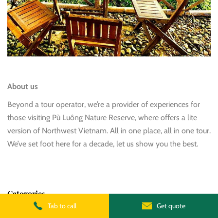
About us
Beyond a tour operator, we’re a provider of experiences for
those visiting Pù Luông Nature Reserve, where offers a lite
version of Northwest Vietnam. All in one place, all in one tour.
We’ve set foot here for a decade, let us show you the best.
Categories
Tab to call
Get quote
Accommodation
(17)