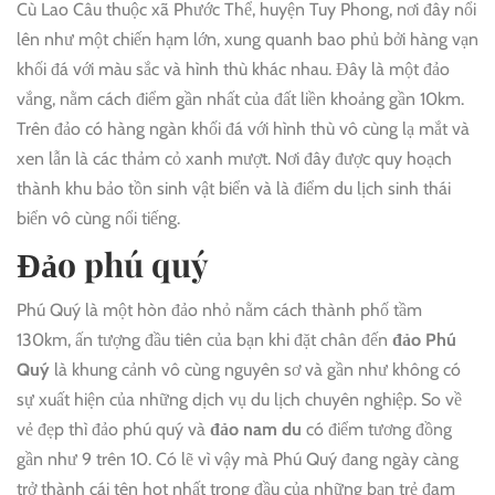
Cù Lao Câu thuộc xã Phước Thể, huyện Tuy Phong, nơi đây nổi
lên như một chiến hạm lớn, xung quanh bao phủ bởi hàng vạn
khối đá với màu sắc và hình thù khác nhau. Đây là một đảo
vắng, nằm cách điểm gần nhất của đất liền khoảng gần 10km.
Trên đảo có hàng ngàn khối đá với hình thù vô cùng lạ mắt và
xen lẫn là các thảm cỏ xanh mượt. Nơi đây được quy hoạch
thành khu bảo tồn sinh vật biển và là điểm du lịch sinh thái
biển vô cùng nổi tiếng.
Đảo phú quý
Phú Quý là một hòn đảo nhỏ nằm cách thành phố tầm
130km, ấn tượng đầu tiên của bạn khi đặt chân đến
đảo Phú
Quý
là khung cảnh vô cùng nguyên sơ và gần như không có
sự xuất hiện của những dịch vụ du lịch chuyên nghiệp. So về
vẻ đẹp thì đảo phú quý và
đảo nam du
có điểm tương đồng
gần như 9 trên 10. Có lẽ vì vậy mà Phú Quý đang ngày càng
trở thành cái tên hot nhất trong đầu của những bạn trẻ đam