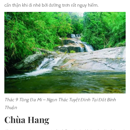
cẩn thận khi đi nhé bởi đường trơn rất nguy hiểm.
Thác 9 Tầng Đa Mi – Ngọn Thác Tuyệt Đỉnh Tại Đất Bình
Thuận
Chùa Hang