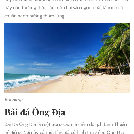
này còn thưởng thức các món hải sản ngon nhất là món cá
chuồn xanh nướng thơm lừng.
Bãi Rạng
Bãi đá Ông Địa
Bãi Đá Ông Địa là một trong các địa điểm du lịch Bình Thuận
nổi tiếng. Nơi này có một tảng đá có hình thù giống Ông Địa