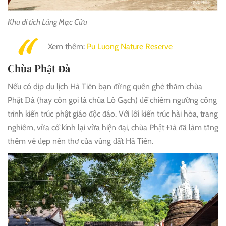
Khu di tích Lăng Mạc Cửu
Xem thêm:
Pu Luong Nature Reserve
Chùa Phật Đà
Nếu có dịp du lịch Hà Tiên bạn đừng quên ghé thăm chùa
Phật Đà (hay còn gọi là chùa Lò Gạch) để chiêm ngưỡng công
trình kiến trúc phật giáo độc đáo. Với lối kiến trúc hài hòa, trang
nghiêm, vừa cổ kính lại vừa hiện đại, chùa Phật Đà đã làm tăng
thêm vẻ đẹp nên thơ của vùng đất Hà Tiên.