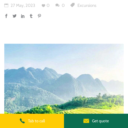
27 May, 2023
0
0
Excursions
Tab to call
Get quote