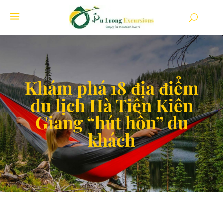
Khám phá 18 địa điểm
du lịch Hà Tiên Kiên
Giang “hút hồn” du
khách