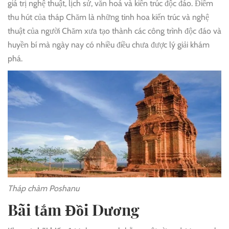
giá trị nghệ thuật, lịch sử, văn hoá và kiến trúc độc đáo. Điểm
thu hút của tháp Chăm là những tinh hoa kiến trúc và nghệ
thuật của người Chăm xưa tạo thành các công trình độc đáo và
huyền bí mà ngày nay có nhiều điều chưa được lý giải khám
phá.
Tháp chàm Poshanu
Bãi tắm Đồi Dương