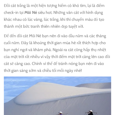
Đồi cát trắng là một hiện tượng hiếm có khó tìm, lại là điểm
check-in tại
Mũi Né
siêu hot. Những vân cát với hình dạng
khác nhau có lúc vàng, lúc trắng, khi thì chuyển màu đỏ tạo
thành một bức tranh thiên nhiên đẹp tuyệt vời.
Để đến đồi cát Mũi Né bạn nên đi vào đầu năm và các tháng
cuối năm. Đây là khoảng thời gian mùa hè rất thích hợp cho
bạn nghỉ ngơi và khám phá. Ngoài ra cát cũng hấp thụ nhiệt
của mặt trời rất nhiều vì vậy thời điểm mặt trời càng lên cao đồi
cát sẽ càng cao. Chính vì thế để tránh nóng bạn nên đi vào
thời gian sáng sớm và chiều tối mỗi ngày nhé!