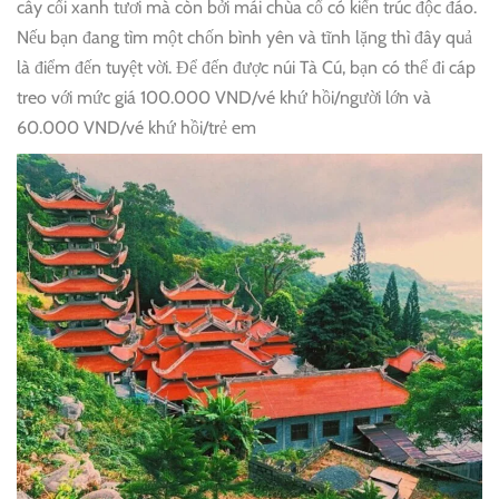
cây cối xanh tươi mà còn bởi mái chùa cổ có kiến trúc độc đáo.
Nếu bạn đang tìm một chốn bình yên và tĩnh lặng thì đây quả
là điểm đến tuyệt vời. Để đến được núi Tà Cú, bạn có thể đi cáp
treo với mức giá 100.000 VND/vé khứ hồi/người lớn và
60.000 VND/vé khứ hồi/trẻ em