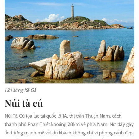
Hải đăng Kê Gà
Núi tà cú
Núi Tà Cú tọa lạc tại quốc lộ 1A, thị trấn Thuận Nam, cách
thành phố Phan Thiết khoảng 28km về phía Nam. Nơi đây gây
ấn tượng mạnh mẽ với du khách không chỉ vì phong cảnh đẹp,