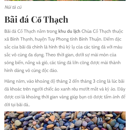
Núi tà cú
Bãi đá Cổ Thạch
Bãi đá Cổ Thạch nằm trong
khu du lịch
Chùa Cổ Thạch thuộc
xã Bình Thạnh, huyện Tuy Phong tỉnh Bình Thuận. Điểm đặc
sắc của bãi đá chính là hình thù kỳ lạ của các tảng đá với màu
sắc vô cùng đa dạng. Theo thời gian, dưới sự mài mòn của
sóng biển, nắng và gió, các tảng đá lớn cũng được mài thành
hình dáng vô cùng độc đáo.
Hàng năm, vào khoảng độ tháng 2 đến tháng 3 cũng là lúc bãi
đá khoác trên người chiếc áo xanh rêu mướt mắt và kỳ ảo. Đây
được coi là khoảng thời gian vàng giúp bạn có được tấm ảnh để
đời tại bãi đá..