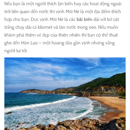
Nếu bạn là một người thích lặn biển hay các hoạt động ngoài
trời liên quan đến nước thì vịnh Mũi Né là một địa điểm thích
hợp cho bạn. Dọc vịnh Mũi Né là các
bãi biển
dài với bờ cát
trắng chạy dài cả kilomet và làn nước trong veo. Nếu muốn
khám phá thêm vẻ đẹp của thiên nhiên thì bạn có thể thuê
ghe đến Hòn Lao – một hoang đảo gần vịnh nhưng vắng
người lui tới.