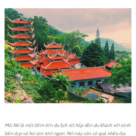
Mũi Né là một điểm đến du lịch rất hấp dẫn du khách với cảnh
biển đẹp và hải sản tươi ngon. Nơi này còn có quá nhiều địa