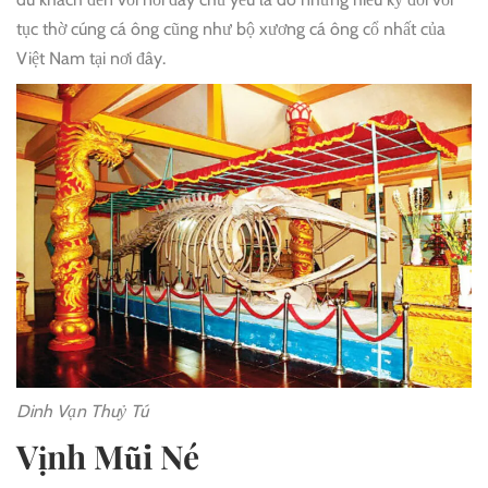
tục thờ cúng cá ông cũng như bộ xương cá ông cổ nhất của
Việt Nam tại nơi đây.
Dinh Vạn Thuỷ Tú
Vịnh Mũi Né