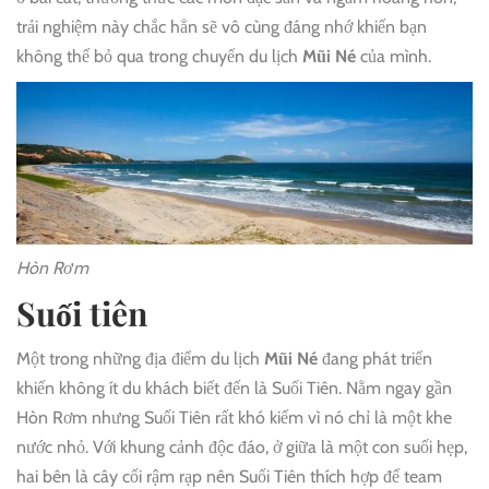
trải nghiệm này chắc hẳn sẽ vô cùng đáng nhớ khiến bạn
không thể bỏ qua trong chuyến du lịch
Mũi Né
của mình.
Hòn Rơm
Suối tiên
Một trong những địa điểm du lịch
Mũi Né
đang phát triển
khiến không ít du khách biết đến là Suối Tiên. Nằm ngay gần
Hòn Rơm nhưng Suối Tiên rất khó kiếm vì nó chỉ là một khe
nước nhỏ. Với khung cảnh độc đáo, ở giữa là một con suối hẹp,
hai bên là cây cối rậm rạp nên Suối Tiên thích hợp để team