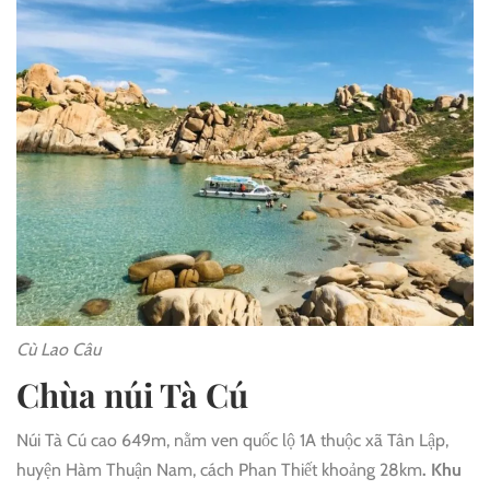
Cù Lao Câu
Chùa núi Tà Cú
Núi Tà Cú cao 649m, nằm ven quốc lộ 1A thuộc xã Tân Lập,
huyện Hàm Thuận Nam, cách Phan Thiết khoảng 28km
. Khu