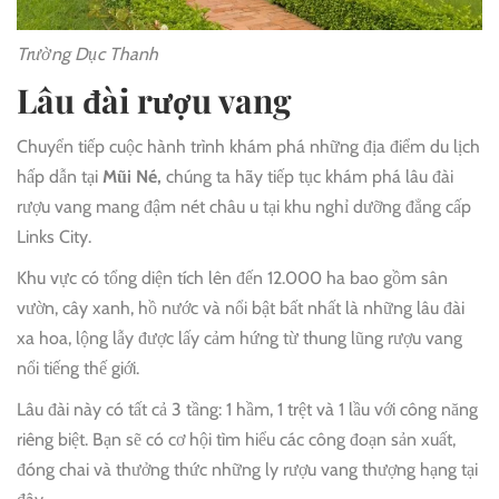
Trường Dục Thanh
Lâu đài rượu vang
Chuyển tiếp cuộc hành trình khám phá những địa điểm du lịch
hấp dẫn tại
Mũi Né,
chúng ta hãy tiếp tục khám phá lâu đài
rượu vang mang đậm nét châu u tại khu nghỉ dưỡng đẳng cấp
Links City.
Khu vực có tổng diện tích lên đến 12.000 ha bao gồm sân
vườn, cây xanh, hồ nước và nổi bật bất nhất là những lâu đài
xa hoa, lộng lẫy được lấy cảm hứng từ thung lũng rượu vang
nổi tiếng thế giới.
Lâu đài này có tất cả 3 tầng: 1 hầm, 1 trệt và 1 lầu với công năng
riêng biệt. Bạn sẽ có cơ hội tìm hiểu các công đoạn sản xuất,
đóng chai và thưởng thức những ly rượu vang thượng hạng tại