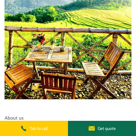
About us
Tab to call
Get quote
Beyond a tour operator, we’re a provider of experiences for