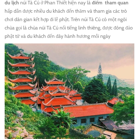
du lịch
núi Tà Cú ở Phan Thiết hiện nay là
điểm tham quan
hấp dẫn được nhiều du khách đến
thăm và tham gia các trò
chơi dân gian kết hợp đi lễ phật. Trên núi Tà Cú có một ngôi
chùa gọi là chùa núi Tà Cú nổi tiếng linh thiêng, được đông đảo
phật tử và du khách đến đây hành hương mỗi ngày