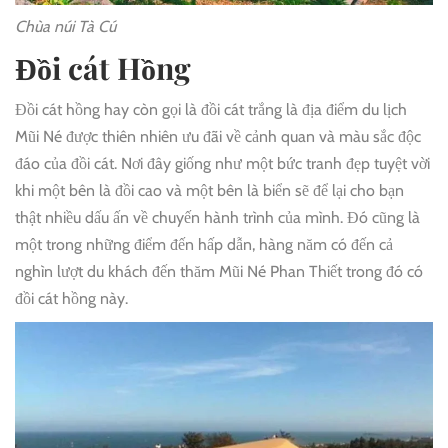
Chùa núi Tà Cú
Đồi cát Hồng
Đồi cát hồng hay còn gọi là đồi cát trắng là địa điểm du lịch
Mũi Né được thiên nhiên ưu đãi về cảnh quan và màu sắc độc
đáo của đồi cát. Nơi đây giống như một bức tranh đẹp tuyệt vời
khi một bên là đồi cao và một bên là biển sẽ để lại cho bạn
thật nhiều dấu ấn về chuyến hành trình của mình. Đó cũng là
một trong những điểm đến hấp dẫn, hàng năm có đến cả
nghìn lượt du khách đến thăm Mũi Né Phan Thiết trong đó có
đồi cát hồng này.