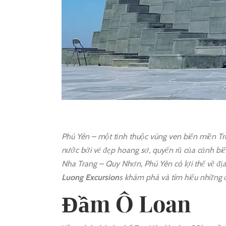
Phú Yên – một tỉnh thuộc vùng ven biển miền Tr
nước bởi vẻ đẹp hoang sơ, quyến rũ của cảnh bi
Nha Trang – Quy Nhơn, Phú Yên có lợi thế về đị
Luong Excursion
s khám phá và tìm hiểu những đ
Đầm Ô Loan