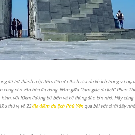
ung đã trở thành một điểm đến ưa thích của du khách trong và ngo
ển cùng nền văn hóa đa dạng. Nằm giữa “tam giác du lịch” Phan Thi
a hình, với 10km đường bờ biển và hệ thống đảo lớn nhỏ. Hãy cùng
iều thú vị về 22
địa điểm du lịch Phú Yên
qua bài viết dưới đây nhé