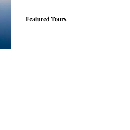
Featured Tours
VILLAGE
DISCOVERY
$149
2D1N
VILLAGE
DISCOVERY
PLUS
$259
3D2N
PU LUONG