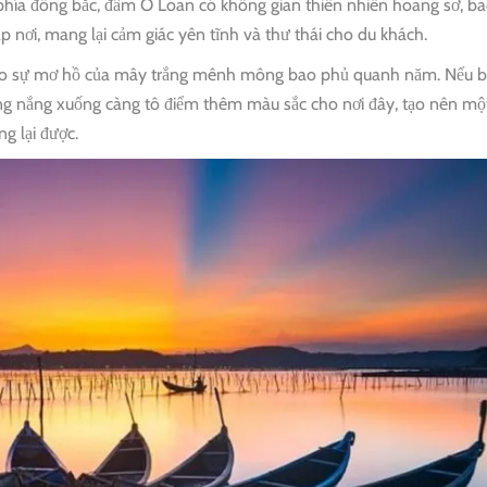
ía đông bắc, đầm Ô Loan có không gian thiên nhiên hoang sơ, b
 nơi, mang lại cảm giác yên tĩnh và thư thái cho du khách.
là do sự mơ hồ của mây trắng mênh mông bao phủ quanh năm. Nếu 
ng nắng xuống càng tô điểm thêm màu sắc cho nơi đây, tạo nên mộ
g lại được.