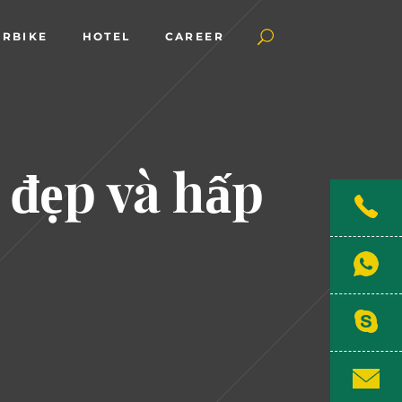
RBIKE
HOTEL
CAREER
 đẹp và hấp