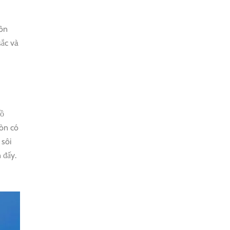
MORNING
WALK
tôn
$25
sắc và
HALF DAY
BEST TREK
OFF THE
BEATEN
Hồ
PATH
còn có
$21
 sôi
 đấy.
HALF DAY
PU LUONG
HIKING AND
BIKING
$19