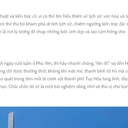
t và kiến ​​trúc cổ, vì có thể tìm hiểu thêm về lịch sử, văn hóa và 
thể thả bộ khám phá di tích lịch sử, chiêm ngưỡng kiến ​​trúc đặc 
 là nơi lý tưởng để chụp những bức ảnh đẹp và tạo cảm hứng cho
t ngày cuối tuần ở Phú Yên, thì hãy nhanh chóng “lên đồ” và đến 
hông chỉ được thưởng thức không khí mát mẻ, thanh bình từ hồ mà 
 quát trong tầm mắt là cảnh vật thành phố Tuy Hòa lung linh, đầy
mạn. Chắc chắn đó sẽ là một trải nghiệm đáng nhớ và thú vị cho bạn