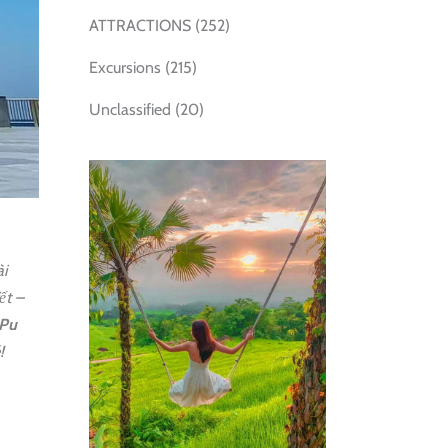
ATTRACTIONS
(252)
Excursions
(215)
Unclassified
(20)
ài
ết –
Pu
!