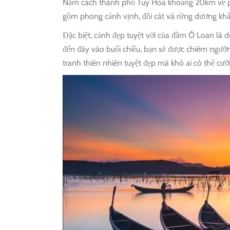
Nằm cách thành phố Tuy Hòa khoảng 20km về ph
gồm phong cảnh vịnh, đồi cát và rừng dương khắp
Đặc biệt, cảnh đẹp tuyệt vời của đầm Ô Loan 
đến đây vào buổi chiều, bạn sẽ được chiêm ngưỡ
tranh thiên nhiên tuyệt đẹp mà khó ai có thể cưỡn