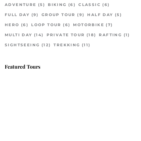
ADVENTURE
(5)
BIKING
(6)
CLASSIC
(6)
FULL DAY
(9)
GROUP TOUR
(9)
HALF DAY
(5)
HERO
(6)
LOOP TOUR
(6)
MOTORBIKE
(7)
MULTI DAY
(14)
PRIVATE TOUR
(18)
RAFTING
(1)
SIGHTSEEING
(12)
TREKKING
(11)
Featured Tours
VILLAGE DISCOVERY
$149
2D1N
VILLAGE DISCOVERY PLUS
$259
3D2N
PU LUONG MORNING WALK