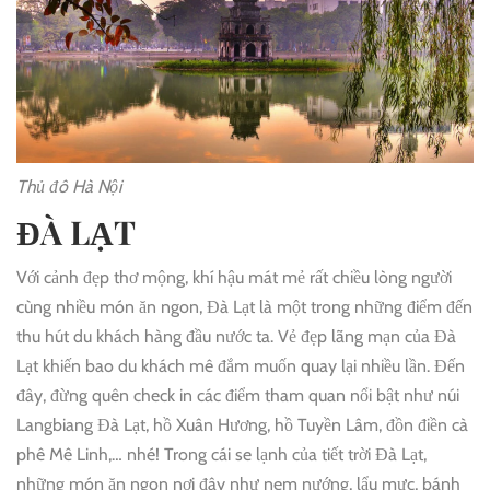
Thủ đô Hà Nội
ĐÀ LẠT
Với cảnh đẹp thơ mộng, khí hậu mát mẻ rất chiều lòng người
cùng nhiều món ăn ngon, Đà Lạt là một trong những điểm đến
thu hút du khách hàng đầu nước ta. Vẻ đẹp lãng mạn của Đà
Lạt khiến bao du khách mê đắm muốn quay lại nhiều lần. Đến
đây, đừng quên check in các điểm tham quan nổi bật như núi
Langbiang Đà Lạt, hồ Xuân Hương, hồ Tuyền Lâm, đồn điền cà
phê Mê Linh,… nhé! Trong cái se lạnh của tiết trời Đà Lạt,
những món ăn ngon nơi đây như nem nướng, lẩu mực, bánh