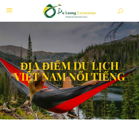
ĐỊA ĐIỂM DU LỊCH
VIỆT NAM NỔI TIẾNG