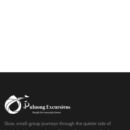
$25
HALF DAY
BEST TREK OFF THE BEATEN PATH
$21
HALF DAY
PU LUONG HIKING AND BIKING
$19
HALF DAY
Slow, small-group journeys through the quieter side of