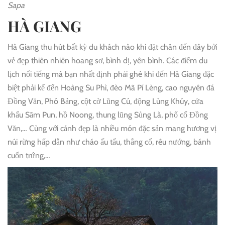
Sapa
HÀ GIANG
Hà Giang thu hút bất kỳ du khách nào khi đặt chân đến đây bởi
vẻ đẹp thiên nhiên hoang sơ, bình dị, yên bình. Các điểm du
lịch nổi tiếng mà bạn nhất định phải ghé khi đến Hà Giang đặc
biệt phải kể đến Hoàng Su Phì, đèo Mã Pí Lèng, cao nguyên đá
Đồng Văn, Phó Bảng, cột cờ Lũng Cú, động Lùng Khúy, cửa
khẩu Săm Pun, hồ Noong, thung lũng Sủng Là, phố cổ Đồng
Văn,… Cùng với cảnh đẹp là nhiều món đặc sản mang hương vị
núi rừng hấp dẫn như cháo ấu tẩu, thắng cố, rêu nướng, bánh
cuốn trứng,…