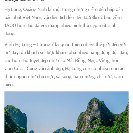
Hạ Long, Quảng Ninh là một trong những điểm đến hấp dẫn
bậc nhất Việt Nam, với diện tích lên đến 1.553km2 bao gồm
1.900 hòn đảo đá vôi mang nhiều hình thù đẹp mắt, sinh
động.
Vịnh Hạ Long – 1 trong 7 kỳ quan thiên nhiên thế giới, đến với
nơi đây, du khách sẽ được khám phá nhiều hang động độc đáo,
các hòn đảo tuyệt đẹp như đảo Mắt Rồng, Ngọc Vừng, hòn
Con Cóc,… Cùng với cảnh đẹp, Hạ Long còn có nhiều món ăn
thơm ngon như chả mực, sá sùng, hàu nướng, chả rươi, sam
biển,…