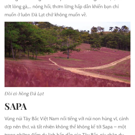
ướt lòng gà,… nóng hổi, thơm lừng hấp dẫn khiến bạn chỉ
muốn ở luôn Đà Lạt chứ không muốn về.
Đồi cỏ hồng Đà Lạt
SAPA
Vùng núi Tây Bắc Việt Nam nổi tiếng với núi non hùng vĩ, cảnh
đẹp nên thơ, và tất nhiên không thể không kể tới Sapa – một
trong những điểm du lịch hấp dẫn của Tây Bắc, níu chân du