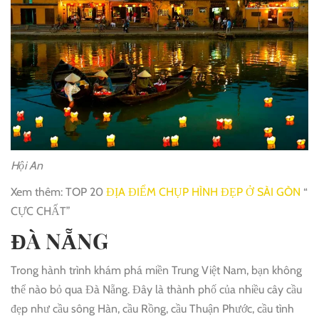
Hội An
Xem thêm: TOP 20
ĐỊA ĐIỂM CHỤP HÌNH ĐẸP Ở SÀI GÒN
“
CỰC CHẤT”
ĐÀ NẴNG
Trong hành trình khám phá miền Trung Việt Nam, bạn không
thể nào bỏ qua Đà Nẵng. Đây là thành phố của nhiều cây cầu
đẹp như cầu sông Hàn, cầu Rồng, cầu Thuận Phước, cầu tình