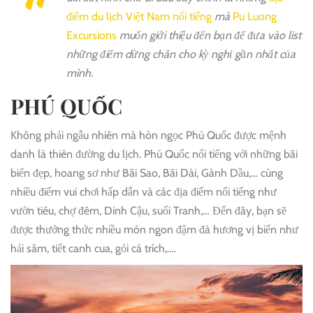
điểm du lịch Việt Nam nổi tiếng
mà
Pu Luong
Excursions
muốn giới thiệu đến bạn để đưa vào list
những điểm dừng chân cho kỳ nghỉ gần nhất của
mình.
PHÚ QUỐC
Không phải ngẫu nhiên mà hòn ngọc Phú Quốc được mệnh
danh là thiên đường du lịch. Phú Quốc nổi tiếng với những bãi
biển đẹp, hoang sơ như Bãi Sao, Bãi Dài, Gành Dầu,… cùng
nhiều điểm vui chơi hấp dẫn và các địa điểm nổi tiếng như
vườn tiêu, chợ đêm, Dinh Cậu, suối Tranh,… Đến đây, bạn sẽ
được thưởng thức nhiều món ngon đậm đà hương vị biển như
hải sâm, tiết canh cua, gỏi cá trích,….