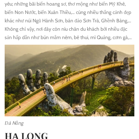
yêu; những bãi biển hoang sơ, thơ mộng như biển Mỹ Khê,
biển Non Nước, biển Xuân Thiều,… cùng nhiều thắng cảnh đẹp
khác như núi Ngũ Hành Sơn, bán đảo Sơn Trà, Ghềnh Bàng,…
Không chỉ vậy, nơi đây còn níu chân du khách bởi nhiều đặc
sản hấp dẫn như bún mắm nêm, bê thui, mì Quảng, cơm gà,…
Đà Nẵng
HẠ LONG