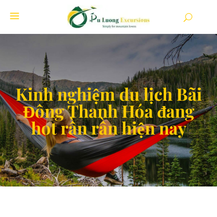
Kinh nghiệm du lịch Bãi
Đông Thanh Hóa đang
hot rần rần hiện nay