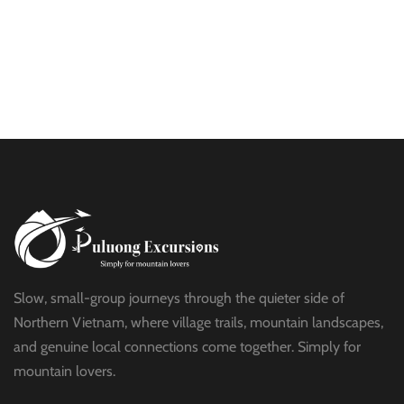
$21
HALF DAY
PU LUONG HIKING AND BIKING
$19
HALF DAY
Slow, small-group journeys through the quieter side of
Northern Vietnam, where village trails, mountain landscapes,
and genuine local connections come together. Simply for
mountain lovers.