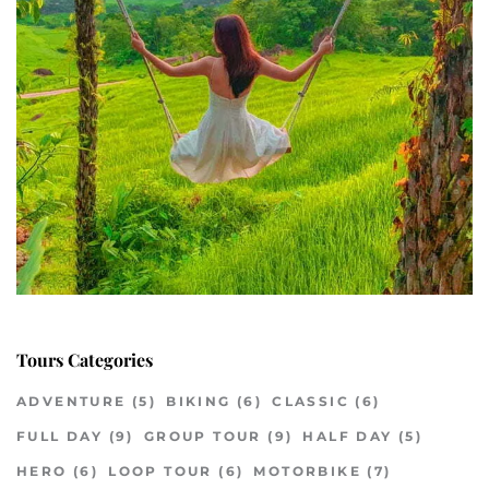
Tours Categories
ADVENTURE
(5)
BIKING
(6)
CLASSIC
(6)
FULL DAY
(9)
GROUP TOUR
(9)
HALF DAY
(5)
HERO
(6)
LOOP TOUR
(6)
MOTORBIKE
(7)