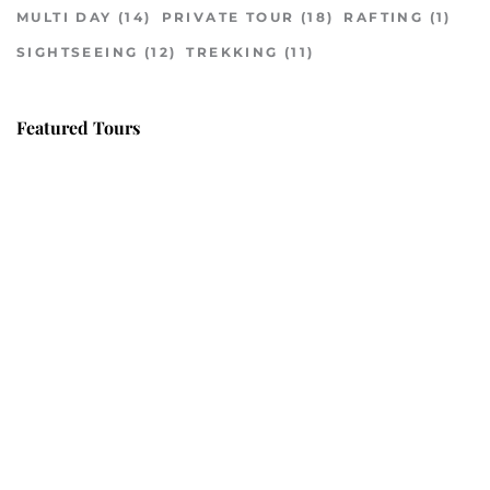
MULTI DAY
(14)
PRIVATE TOUR
(18)
RAFTING
(1)
SIGHTSEEING
(12)
TREKKING
(11)
Featured Tours
VILLAGE DISCOVERY
$149
2D1N
VILLAGE DISCOVERY PLUS
$259
3D2N
PU LUONG MORNING WALK
$25
HALF DAY
BEST TREK OFF THE BEATEN PATH