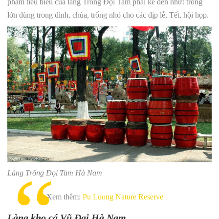
phẩm tiêu biểu của làng Trống Đọi Tam phải kể đến như: trống
lớn dùng trong đình, chùa, trống nhỏ cho các dịp lễ, Tết, hội họp.
Làng Trống Đọi Tam Hà Nam
Xem thêm:
Pu Luong Nature Reserve
Làng kho cá Vũ Đại Hà Nam