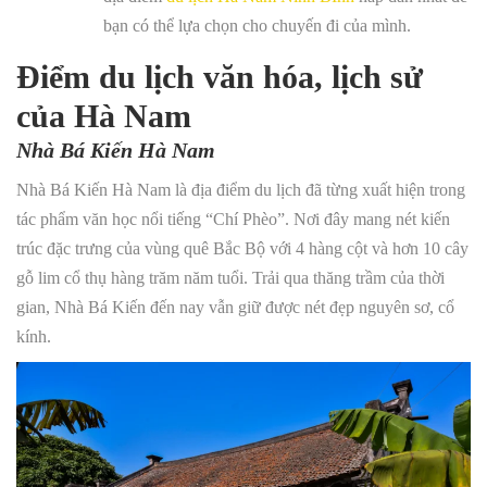
bạn có thể lựa chọn cho chuyến đi của mình.
Điểm du lịch văn hóa, lịch sử
của Hà Nam
Nhà Bá Kiến Hà Nam
Nhà Bá Kiến Hà Nam là địa điểm du lịch đã từng xuất hiện trong
tác phẩm văn học nổi tiếng “Chí Phèo”. Nơi đây mang nét kiến
trúc đặc trưng của vùng quê Bắc Bộ với 4 hàng cột và hơn 10 cây
gỗ lim cổ thụ hàng trăm năm tuổi. Trải qua thăng trầm của thời
gian, Nhà Bá Kiến đến nay vẫn giữ được nét đẹp nguyên sơ, cổ
kính.