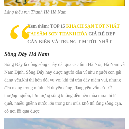
Làng thêu ren Thanh Hà Hà Nam
Xem thêm: TOP 15
KHÁCH SẠN TỐT NHẤT
TẠI SẦM SƠN THANH HÓA
GIÁ RẺ ĐẸP
GẦN BIỂN VÀ TRUNG T M TỐT NHẤT
Sông Đáy Hà Nam
Sông Đáy là dòng sông chảy dài qua các tỉnh Hà Nội, Hà Nam và
Nam Định. Sông Đáy hay được người dân ví như người con gái
đang yêu,khi thì hờn dỗi vu vơ, khi thì tràn đầy niềm vui, nhưng
đều mang trong mình nét duyên dáng, đáng yêu vốn có. Ở
thượng nguồn, lưu lượng sông không đều nên mùa mưa thì lũ
quét, nhiều ghềnh nước lớn trong khi mùa khô thì lòng sông cạn,
có nơi lội qua được.