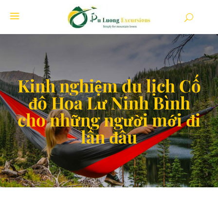
Kinh nghiệm du lịch Cố
đô Hoa Lư Ninh Bình
cho những người mới đi
lần đầu