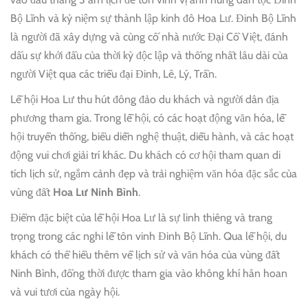
Bộ Lĩnh và kỷ niệm sự thành lập kinh đô Hoa Lư. Đinh Bộ Lĩnh
là người đã xây dựng và củng cố nhà nước Đại Cồ Việt, đánh
dấu sự khởi đầu của thời kỳ độc lập và thống nhất lâu dài của
người Việt qua các triều đại Đinh, Lê, Lý, Trần.
Lễ hội Hoa Lư thu hút đông đảo du khách và người dân địa
phương tham gia. Trong lễ hội, có các hoạt động văn hóa, lễ
hội truyền thống, biểu diễn nghệ thuật, diễu hành, và các hoạt
động vui chơi giải trí khác. Du khách có cơ hội tham quan di
tích lịch sử, ngắm cảnh đẹp và trải nghiệm văn hóa đặc sắc của
vùng đất
Hoa Lư Ninh Bình
.
Điểm đặc biệt của lễ hội Hoa Lư là sự linh thiêng và trang
trọng trong các nghi lễ tôn vinh Đinh Bộ Lĩnh. Qua lễ hội, du
khách có thể hiểu thêm về lịch sử và văn hóa của vùng đất
Ninh Bình, đồng thời được tham gia vào không khí hân hoan
và vui tươi của ngày hội.