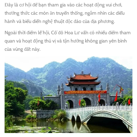
Đây là cơ hội để bạn tham gia vào các hoạt động vui chơi,
thưởng thức các món ăn truyền thống, ngắm nhìn các diễu
hành và biểu diễn nghệ thuật độc đáo của địa phương.
Ngoài thời điểm lễ hội, Cố đô Hoa Lư vẫn có nhiều điểm tham
quan và hoạt động thú vị và tận hưởng không gian yên bình
của vùng đất này.