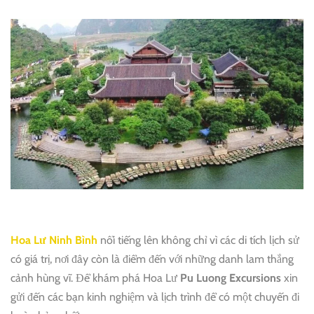
Hoa Lư Ninh Bình
nổi tiếng lên không chỉ vì các di tích lịch sử
có giá trị, nơi đây còn là điểm đến với những danh lam thắng
cảnh hùng vĩ. Để khám phá Hoa Lư
Pu Luong Excursions
xin
gửi đến các bạn kinh nghiệm và lịch trình để có một chuyến đi