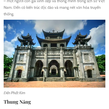
– một người con gái xinh đẹp và thông minh trong lịch sử Việt
Nam. Đền có kiến trúc độc đáo và mang nét văn hóa truyền
thống.
Đền Phất Kim
Thung Nắng