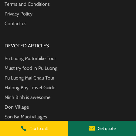
Terms and Conditions
Privacy Policy
Contact us
DEVOTED ARTICLES
Pu Luong Motorbike Tour
Must try food in Pu Luong
Pu Luong Mai Chau Tour
Halong Bay Travel Guide
Ninh Binh is awesome
Don Village
Son Ba Muoi villages
Pu Luong
Tab to call
Get quote