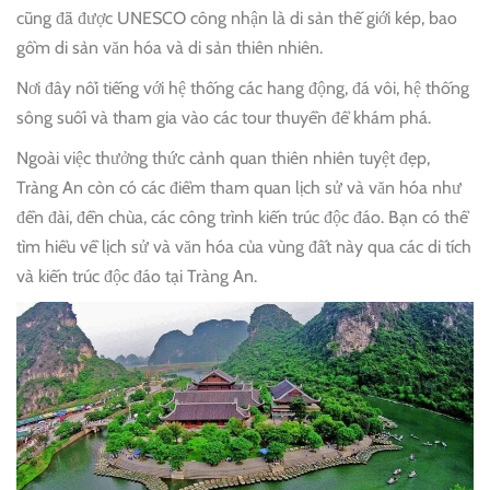
cũng đã được UNESCO công nhận là di sản thế giới kép, bao
gồm di sản văn hóa và di sản thiên nhiên.
Nơi đây nổi tiếng với hệ thống các hang động, đá vôi, hệ thống
sông suối và tham gia vào các tour thuyền để khám phá.
Ngoài việc thưởng thức cảnh quan thiên nhiên tuyệt đẹp,
Tràng An còn có các điểm tham quan lịch sử và văn hóa như
đền đài, đền chùa, các công trình kiến trúc độc đáo. Bạn có thể
tìm hiểu về lịch sử và văn hóa của vùng đất này qua các di tích
và kiến trúc độc đáo tại Tràng An.