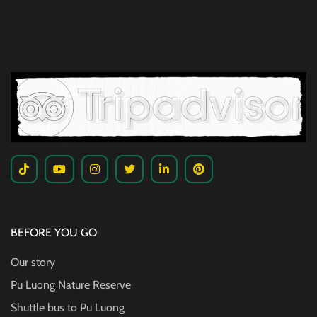
BEFORE YOU GO
Our story
Pu Luong Nature Reserve
Shuttle bus to Pu Luong