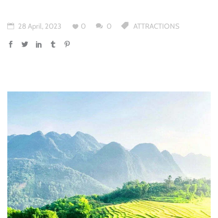
28 April, 2023
0
0
ATTRACTIONS