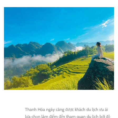
Thanh Hóa ngày càng được khách du lịch ưu ái
lựa chọn làm điểm đến tham quan du lịch bởi độ