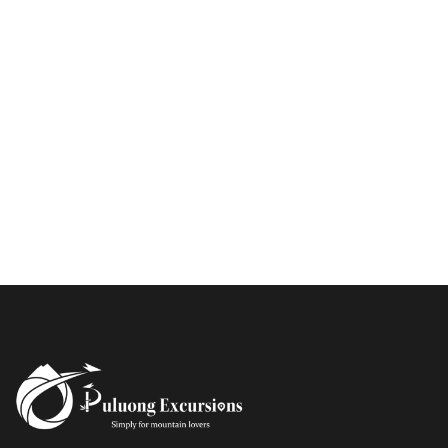
PU LUONG MORNING WALK
$25
HALF DAY
BEST TREK OFF THE BEATEN PATH
$21
HALF DAY
PU LUONG HIKING AND BIKING
$19
HALF DAY