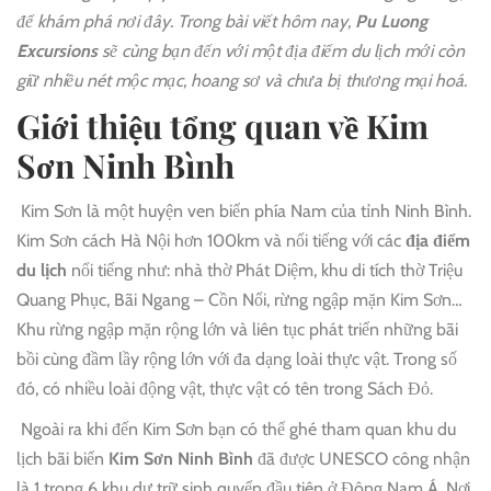
để khám phá nơi đây. Trong bài viết hôm nay,
Pu Luong
Excursions
sẽ cùng bạn đến với một địa điểm du lịch mới còn
giữ nhiều nét mộc mạc, hoang sơ và chưa bị thương mại hoá.
Giới thiệu tổng quan về Kim
Sơn Ninh Bình
Kim Sơn là một huyện ven biển phía Nam của tỉnh Ninh Bình.
Kim Sơn cách Hà Nội hơn 100km và nổi tiếng với các
địa điểm
du lịch
nổi tiếng như: nhà thờ Phát Diệm, khu di tích thờ Triệu
Quang Phục, Bãi Ngang – Cồn Nổi, rừng ngập mặn Kim Sơn…
Khu rừng ngập mặn rộng lớn và liên tục phát triển những bãi
bồi cùng đầm lầy rộng lớn với đa dạng loài thực vật. Trong số
đó, có nhiều loài động vật, thực vật có tên trong Sách Đỏ.
Ngoài ra khi đến Kim Sơn bạn có thể ghé tham quan khu du
lịch bãi biển
Kim Sơn Ninh Bình
đã được UNESCO công nhận
là 1 trong 6 khu dự trữ sinh quyển đầu tiên ở Đông Nam Á. Nơi