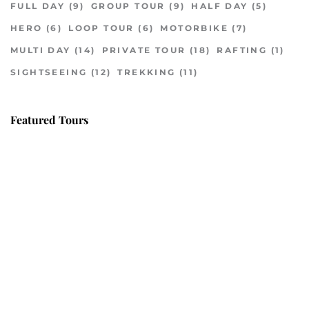
FULL DAY
(9)
GROUP TOUR
(9)
HALF DAY
(5)
HERO
(6)
LOOP TOUR
(6)
MOTORBIKE
(7)
MULTI DAY
(14)
PRIVATE TOUR
(18)
RAFTING
(1)
SIGHTSEEING
(12)
TREKKING
(11)
Featured Tours
VILLAGE DISCOVERY
$149
2D1N
VILLAGE DISCOVERY PLUS
$259
3D2N
PU LUONG MORNING WALK
$25