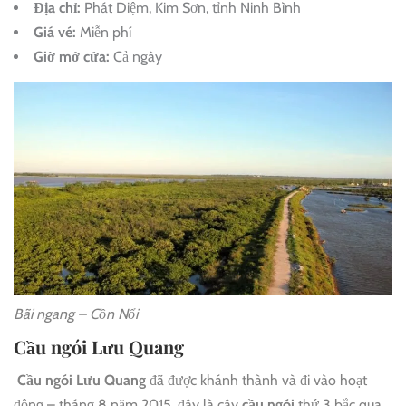
Địa chỉ:
Phát Diệm, Kim Sơn, tỉnh Ninh Bình
Giá vé:
Miễn phí
Giờ mở cửa:
Cả ngày
Bãi ngang – Cồn Nổi
Cầu ngói Lưu Quang
Cầu ngói Lưu Quang
đã được khánh thành và đi vào hoạt
động – tháng 8 năm 2015, đây là cây
cầu ngói
thứ 3 bắc qua