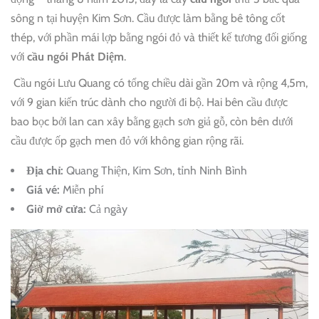
sông n tại huyện Kim Sơn. Cầu được làm bằng bê tông cốt
thép, với phần mái lợp bằng ngói đỏ và thiết kế tương đối giống
với
cầu ngói Phát Diệm
.
Cầu ngói Lưu Quang có tổng chiều dài gần 20m và rộng 4,5m,
với 9 gian kiến trúc dành cho người đi bộ. Hai bên cầu được
bao bọc bởi lan can xây bằng gạch sơn giả gỗ, còn bên dưới
cầu được ốp gạch men đỏ với không gian rộng rãi.
Địa chỉ:
Quang Thiện, Kim Sơn, tỉnh Ninh Bình
Giá vé:
Miễn phí
Giờ mở cửa:
Cả ngày