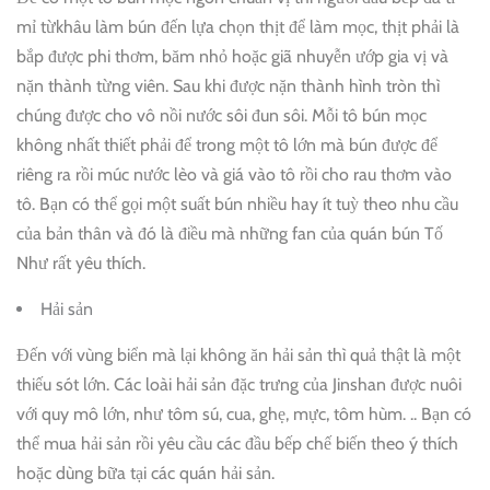
mỉ từkhâu làm bún đến lựa chọn thịt để làm mọc, thịt phải là
bắp được phi thơm, băm nhỏ hoặc giã nhuyễn ướp gia vị và
nặn thành từng viên. Sau khi được nặn thành hình tròn thì
chúng được cho vô nồi nước sôi đun sôi. Mỗi tô bún mọc
không nhất thiết phải để trong một tô lớn mà bún được để
riêng ra rồi múc nước lèo và giá vào tô rồi cho rau thơm vào
tô. Bạn có thể gọi một suất bún nhiều hay ít tuỳ theo nhu cầu
của bản thân và đó là điều mà những fan của quán bún Tố
Như rất yêu thích.
Hải sản
Đến với vùng biển mà lại không ăn hải sản thì quả thật là một
thiếu sót lớn. Các loài hải sản đặc trưng của Jinshan được nuôi
với quy mô lớn, như tôm sú, cua, ghẹ, mực, tôm hùm. .. Bạn có
thể mua hải sản rồi yêu cầu các đầu bếp chế biến theo ý thích
hoặc dùng bữa tại các quán hải sản.