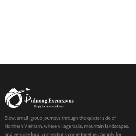
HALF DAY
BEST TREK OFF THE BEATEN PATH
$21
HALF DAY
PU LUONG HIKING AND BIKING
$19
HALF DAY
Slow, small-group journeys through the quieter side of
Northern Vietnam, where village trails, mountain landscapes,
and genuine local connections come together. Simply for