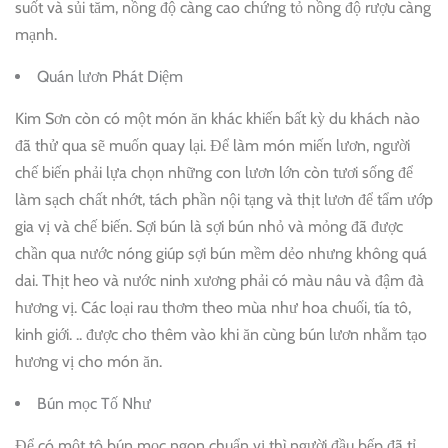
suốt và sủi tăm, nồng độ càng cao chứng tỏ nồng độ rượu càng
mạnh.
Quán lươn Phát Diệm
Kim Sơn còn có một món ăn khác khiến bất kỳ du khách nào
đã thử qua sẽ muốn quay lại. Để làm món miến lươn, người
chế biến phải lựa chọn những con lươn lớn còn tươi sống để
làm sạch chất nhớt, tách phần nội tạng và thịt lươn để tẩm ướp
gia vị và chế biến. Sợi bún là sợi bún nhỏ và mỏng đã được
chần qua nước nóng giúp sợi bún mềm dẻo nhưng không quá
dai. Thịt heo và nước ninh xương phải có màu nâu và đậm đà
hương vị. Các loại rau thơm theo mùa như hoa chuối, tía tô,
kinh giới. .. được cho thêm vào khi ăn cùng bún lươn nhằm tạo
hương vị cho món ăn.
Bún mọc Tố Như
Để có một tô bún mọc ngon chuẩn vị thì người đầu bếp đã tỉ