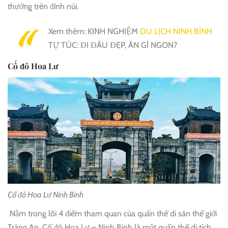
thưởng trên đỉnh núi.
Xem thêm: KINH NGHIỆM
DU LỊCH NINH BÌNH
TỰ TÚC: ĐI ĐÂU ĐẸP, ĂN GÌ NGON?
Cố đô Hoa Lư
Cố đô Hoa Lư Ninh Bình
Nằm trong lõi 4 điểm tham quan của quần thể di sản thế giới
Tràng An, Cố đô Hoa Lư – Ninh Bình là một quần thể di tích