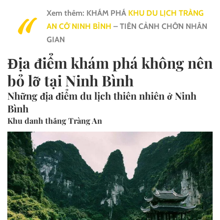
Xem thêm: KHÁM PHÁ
KHU DU LỊCH TRÀNG
AN CỔ NINH BÌNH
– TIÊN CẢNH CHỐN NHÂN
GIAN
Địa điểm khám phá không nên
bỏ lỡ tại Ninh Bình
Những địa điểm du lịch thiên nhiên ở Ninh
Bình
Khu danh thắng Tràng An