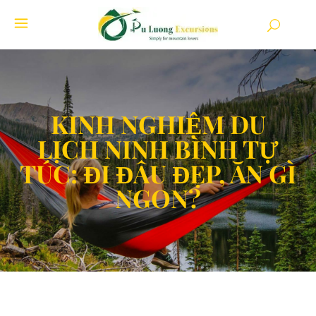
KINH NGHIỆM DU
LỊCH NINH BÌNH TỰ
TÚC: ĐI ĐÂU ĐẸP, ĂN GÌ
NGON?