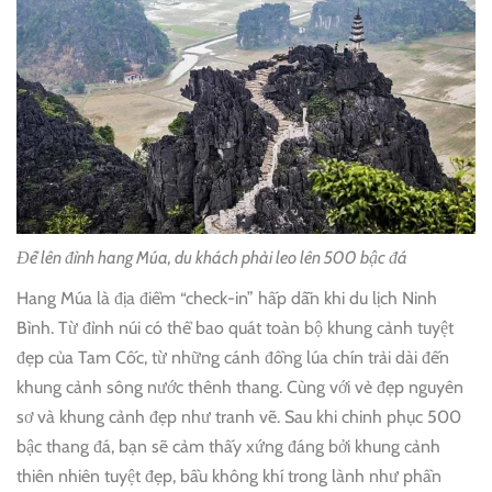
Để lên đỉnh hang Múa, du khách phải leo lên 500 bậc đá
Hang Múa là địa điểm “check-in” hấp dẫn khi du lịch Ninh
Bình. Từ đỉnh núi có thể bao quát toàn bộ khung cảnh tuyệt
đẹp của Tam Cốc, từ những cánh đồng lúa chín trải dài đến
khung cảnh sông nước thênh thang. Cùng với vẻ đẹp nguyên
sơ và khung cảnh đẹp như tranh vẽ. Sau khi chinh phục 500
bậc thang đá, bạn sẽ cảm thấy xứng đáng bởi khung cảnh
thiên nhiên tuyệt đẹp, bầu không khí trong lành như phần