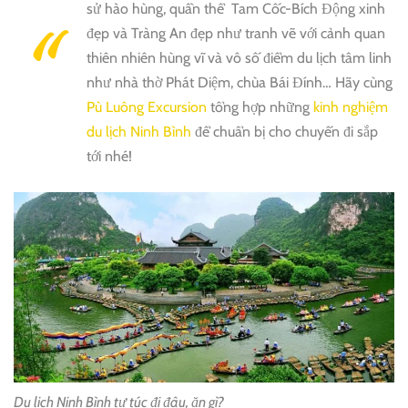
sử hào hùng, quần thể Tam Cốc-Bích Động xinh
đẹp và Tràng An đẹp như tranh vẽ với cảnh quan
thiên nhiên hùng vĩ và vô số điểm du lịch tâm linh
như nhà thờ Phát Diệm, chùa Bái Đính… Hãy cùng
Pù Luông Excursion
tổng hợp những
kinh nghiệm
du lịch Ninh Bình
để chuẩn bị cho chuyến đi sắp
tới nhé!
Du lịch Ninh Bình tự túc đi đâu, ăn gì?