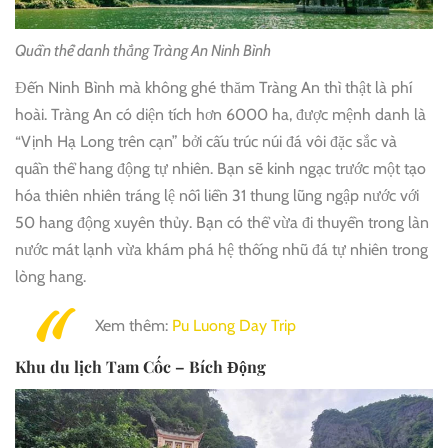
Quần thể danh thắng Tràng An Ninh Bình
Đến Ninh Bình mà không ghé thăm Tràng An thì thật là phí
hoài. Tràng An có diện tích hơn 6000 ha, được mệnh danh là
“Vịnh Hạ Long trên cạn” bởi cấu trúc núi đá vôi đặc sắc và
quần thể hang động tự nhiên. Bạn sẽ kinh ngạc trước một tạo
hóa thiên nhiên tráng lệ nối liền 31 thung lũng ngập nước với
50 hang động xuyên thủy. Bạn có thể vừa đi thuyền trong làn
nước mát lạnh vừa khám phá hệ thống nhũ đá tự nhiên trong
lòng hang.
Xem thêm:
Pu Luong Day Trip
Khu du lịch Tam Cốc – Bích Động