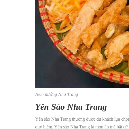
Nem nướng Nha Trang
Yến Sào Nha Trang
Yến sào Nha Trang thường được du khách lựa chọn m
quý hiếm, Yến sào Nha Trang là món ăn mà bất cứ