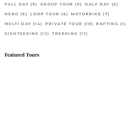
FULL DAY
(9)
GROUP TOUR
(9)
HALF DAY
(5)
HERO
(6)
LOOP TOUR
(6)
MOTORBIKE
(7)
MULTI DAY
(14)
PRIVATE TOUR
(18)
RAFTING
(1)
SIGHTSEEING
(12)
TREKKING
(11)
Featured Tours
VILLAGE DISCOVERY
$149
2D1N
VILLAGE DISCOVERY PLUS
$259
3D2N
PU LUONG MORNING WALK
$25