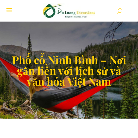
Phố cổ Ninh Bình – Nơi
gắn liền với lịch sử và
văn hóa Việt Nam