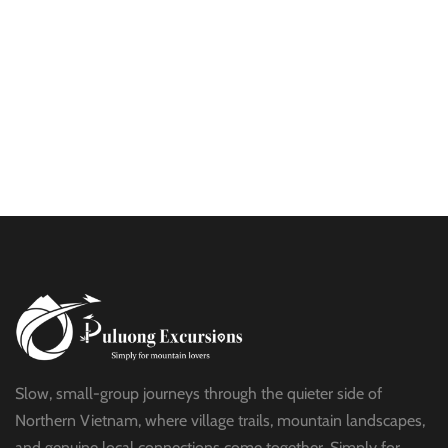
HALF DAY
BEST TREK OFF THE BEATEN PATH
$21
HALF DAY
PU LUONG HIKING AND BIKING
$19
HALF DAY
Slow, small-group journeys through the quieter side of
Northern Vietnam, where village trails, mountain landscapes,
and genuine local connections come together. Simply for