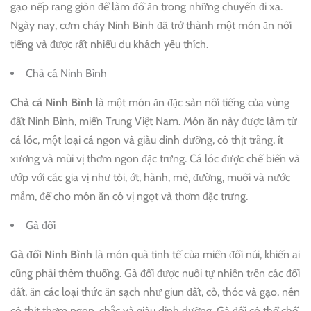
gạo nếp rang giòn để làm đồ ăn trong những chuyến đi xa.
Ngày nay, cơm cháy Ninh Bình đã trở thành một món ăn nổi
tiếng và được rất nhiều du khách yêu thích.
Chả cá Ninh Bình
Chả cá Ninh Bình
là một món ăn đặc sản nổi tiếng của vùng
đất Ninh Bình, miền Trung Việt Nam. Món ăn này được làm từ
cá lóc, một loại cá ngon và giàu dinh dưỡng, có thịt trắng, ít
xương và mùi vị thơm ngon đặc trưng. Cá lóc được chế biến và
ướp với các gia vị như tỏi, ớt, hành, mè, đường, muối và nước
mắm, để cho món ăn có vị ngọt và thơm đặc trưng.
Gà đồi
Gà đồi Ninh Bình
là món quà tinh tế của miền đồi núi, khiến ai
cũng phải thèm thuồng. Gà đồi được nuôi tự nhiên trên các đồi
đất, ăn các loại thức ăn sạch như giun đất, cỏ, thóc và gạo, nên
có thịt thơm ngon, chắc và giàu dinh dưỡng. Gà đồi có thể chế