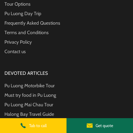
Tour Options
Pu Luong Day Trip
Frequently Asked Questions
Terms and Conditions
Privacy Policy
Contact us
DEVOTED ARTICLES
Pu Luong Motorbike Tour
Must try food in Pu Luong
Pu Luong Mai Chau Tour
Halong Bay Travel Guide
Ninh Binh is awesome
Tab to call
Get quote