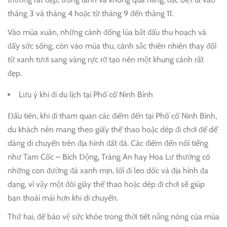
tháng 3 và tháng 4 hoặc từ tháng 9 đến tháng 11.
Vào mùa xuân, những cánh đồng lúa bắt đầu thu hoạch và
đầy sức sống, còn vào mùa thu, cảnh sắc thiên nhiên thay đổi
từ xanh tươi sang vàng rực rỡ tạo nên một khung cảnh rất
đẹp.
Lưu ý khi đi du lịch tại Phố cổ Ninh Bình
Đầu tiên, khi đi tham quan các điểm đến tại Phố cổ Ninh Bình,
du khách nên mang theo giầy thể thao hoặc dép đi chơi để dễ
dàng di chuyển trên địa hình đất đá. Các điểm đến nổi tiếng
như Tam Cốc – Bích Động, Tràng An hay Hoa Lư thường có
những con đường đá xanh mịn, lối đi leo dốc và địa hình đa
dạng, vì vậy một đôi giày thể thao hoặc dép đi chơi sẽ giúp
bạn thoải mái hơn khi di chuyển.
Thứ hai, để bảo vệ sức khỏe trong thời tiết nắng nóng của mùa