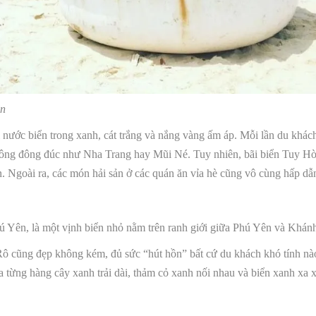
ên
ới nước biển trong xanh, cát trắng và nắng vàng ấm áp. Mỗi lần du khác
 không đông đúc như Nha Trang hay Mũi Né. Tuy nhiên, bãi biển Tuy H
ẫn. Ngoài ra, các món hải sản ở các quán ăn vỉa hè cũng vô cùng hấp dẫ
 Yên, là một vịnh biển nhỏ nằm trên ranh giới giữa Phú Yên và Khán
ô cũng đẹp không kém, đủ sức “hút hồn” bất cứ du khách khó tính nà
 từng hàng cây xanh trải dài, thảm cỏ xanh nối nhau và biển xanh xa 