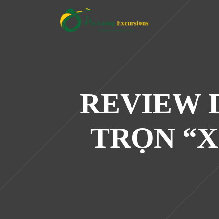
REVIEW D
TRỌN “X