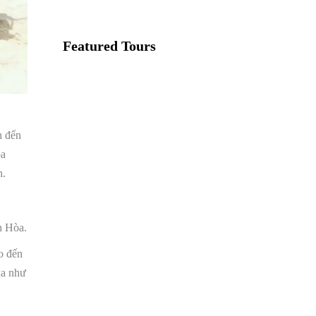
Featured Tours
VILLAGE
DISCOVERY
$149
h đến
2D1N
òa
n.
VILLAGE
DISCOVERY
PLUS
h Hòa.
$259
o đến
3D2N
xa như
PU LUONG