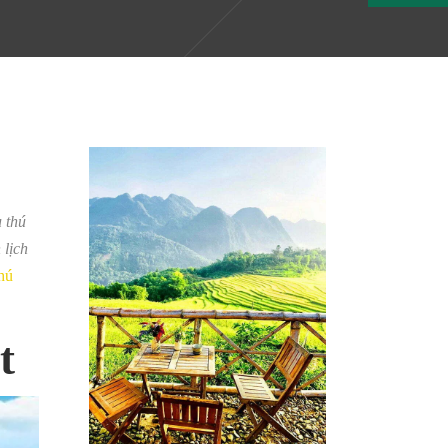
 thú
 lịch
hú
t