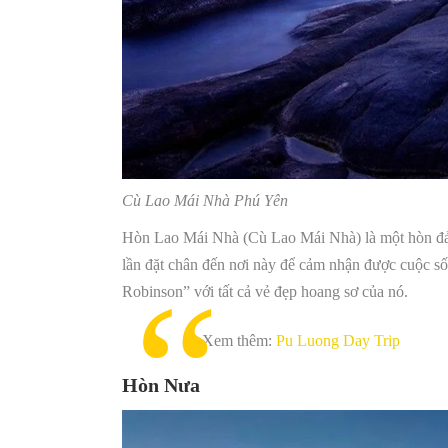
Cù Lao Mái Nhà Phú Yên
Hòn Lao Mái Nhà (Cù Lao Mái Nhà) là một hòn đảo
lần đặt chân đến nơi này để cảm nhận được cuộc số
Robinson” với tất cả vẻ đẹp hoang sơ của nó.
Xem thêm:
Pu Luong Day Trip
Hòn Nưa