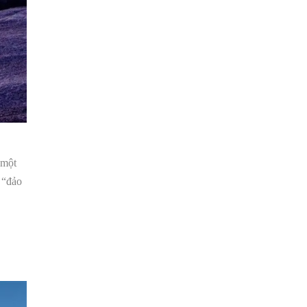
HALF DAY
 một
 “đảo