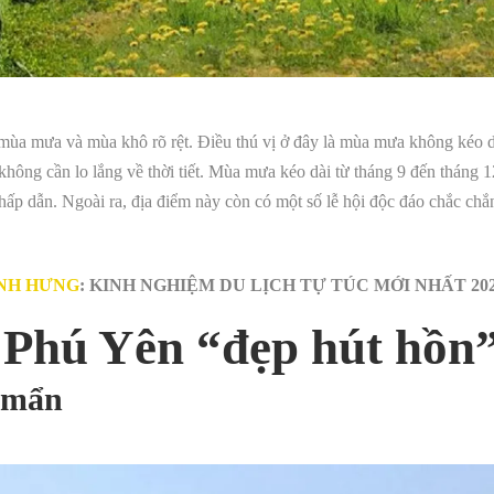
mùa mưa và mùa khô rõ rệt. Điều thú vị ở đây là mùa mưa không kéo d
hông cần lo lắng về thời tiết. Mùa mưa kéo dài từ tháng 9 đến tháng 
ấp dẫn. Ngoài ra, địa điểm này còn có một số lễ hội độc đáo chắc chắ
ÌNH HƯNG
: KINH NGHIỆM DU LỊCH TỰ TÚC MỚI NHẤT 20
h Phú Yên “đẹp hút hồn
 mẩn