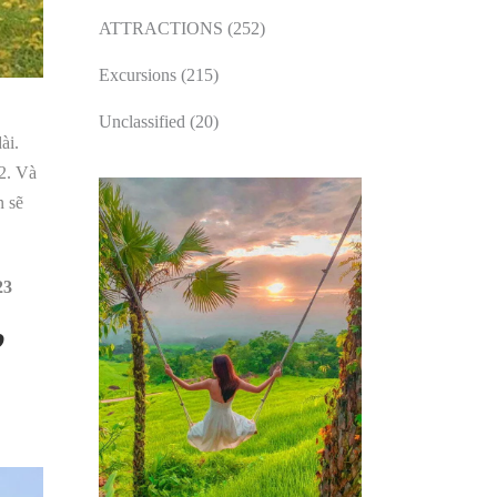
ATTRACTIONS
(252)
Excursions
(215)
Unclassified
(20)
ài.
12. Và
n sẽ
23
”