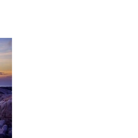
MORNING
WALK
$25
HALF DAY
BEST TREK
OFF THE
BEATEN
PATH
$21
HALF DAY
PU LUONG
HIKING AND
BIKING
$19