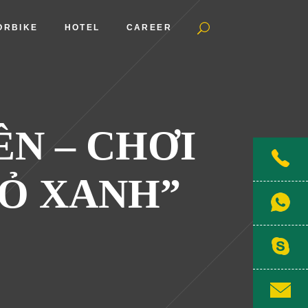
ORBIKE
HOTEL
CAREER
ÊN – CHƠI
CỎ XANH”