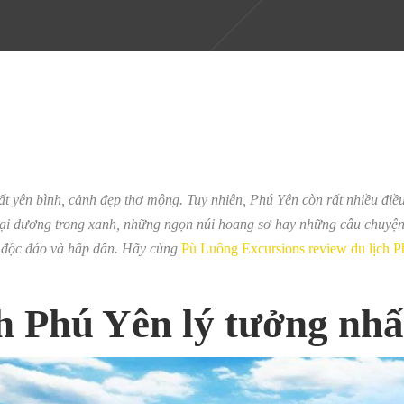
t yên bình, cảnh đẹp thơ mộng. Tuy nhiên, Phú Yên còn rất nhiều điều
ại dương trong xanh, những ngọn núi hoang sơ hay những câu chuyện
 độc đáo và hấp dẫn. Hãy cùng
Pù Luông Excursions
review du lịch P
h Phú Yên lý tưởng nhấ