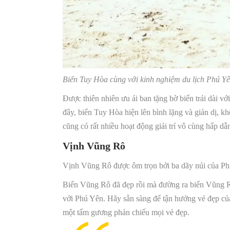
Biển Tuy Hòa cùng với kinh nghiệm du lịch Phú Y
Được thiên nhiên ưu ái ban tặng bờ biển trải dài v
đây, biển Tuy Hòa hiện lên bình lặng và giản dị,
cũng có rất nhiều hoạt động giải trí vô cùng hấp d
Vịnh Vũng Rô
Vịnh Vũng Rô được ôm trọn bởi ba dãy núi của Phú
Biển Vũng Rô đã đẹp rồi mà đường ra biển Vũng R
với Phú Yên. Hãy sẵn sàng để tận hưởng vẻ đẹp của
một tấm gương phản chiếu mọi vẻ đẹp.