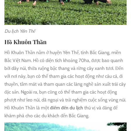
Du lịch Yên Thế
Hồ Khuôn Thần
Hồ Khuôn Thần nằm ở huyện Yên Thế, tỉnh Bắc Giang, miền
Bắc Việt Nam. Hồ có diện tích khoảng 70ha, được bao quanh
bởi dãy núi, thửa ruộng bậc thang và rừng cây xanh tươi. Đến
với nơi này, bạn có thể tham gia các hoạt động như câu cá, đi
thuyền, tắm mát và tham quan các làng nghề sản xuất trái cây
đặc sản. Ngoài ra, bạn cũng có thể tham gia các hoạt động
phượt như leo núi, dã ngoại và trải nghiệm cuộc sống vùng núi.
Hồ Khuôn Thần là một
điểm đến du lịch
thú vị và đáng để
khám phá cho các du khách đến Bắc Giang.