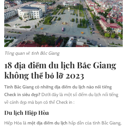
Tổng quan về tỉnh Bắc Giang
18 địa điểm du lịch Bắc Giang
không thể bỏ lỡ 2023
Tỉnh Bắc Giang có những địa điểm du lịch nào nổi tiếng
Check in siêu đẹp?
Dưới đây là một số điểm du lịch nổi tiếng
về cảnh đẹp mà bạn có thể Check in :
Du lịch Hiệp Hòa
Hiệp Hòa là
một địa điểm du lịch
hấp dẫn của tỉnh Bắc Giang,