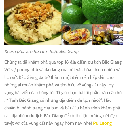
Khám phá văn hóa ẩm thực Bắc Giang
Chúng ta đã khám phá qua top 18
địa điểm du lịch Bắc Giang.
Với sự phong phú và đa dạng của nét văn hóa, thiên nhiên và
lịch sử, Bắc Giang đã trở thành một điểm đến hấp dẫn cho
những ai muốn khám phá và tìm hiểu về vùng đất này. Hy
vọng bài viết của chúng tôi đã giúp bạn trả lời phần nào câu hỏi
: “
Tỉnh Bắc Giang có những địa điểm du lịch nào
?”. Hãy
chuẩn bị hành trang của bạn và bắt đầu hành trình khám phá
các
địa điểm du lịch Bắc Giang
để có thể tận hưởng nét đẹp
tuyệt vời của vùng đất này ngay hôm nay nhé!
Pu Luong