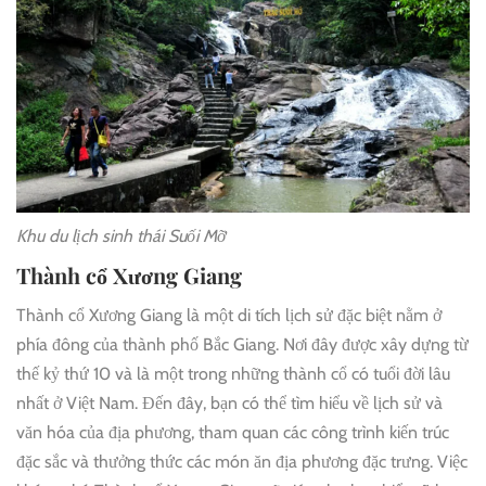
Khu du lịch sinh thái Suối Mỡ
Thành cổ Xương Giang
Thành cổ Xương Giang là một di tích lịch sử đặc biệt nằm ở
phía đông của thành phố Bắc Giang. Nơi đây được xây dựng từ
thế kỷ thứ 10 và là một trong những thành cổ có tuổi đời lâu
nhất ở Việt Nam. Đến đây, bạn có thể tìm hiểu về lịch sử và
văn hóa của địa phương, tham quan các công trình kiến trúc
đặc sắc và thưởng thức các món ăn địa phương đặc trưng. Việc