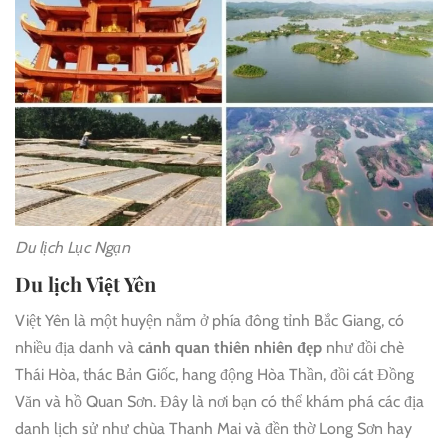
Du lịch Lục Ngạn
Du lịch Việt Yên
Việt Yên là một huyện nằm ở phía đông tỉnh Bắc Giang, có
nhiều địa danh và
cảnh quan thiên nhiên đẹp
như đồi chè
Thái Hòa, thác Bản Giốc, hang động Hòa Thần, đồi cát Đồng
Văn và hồ Quan Sơn. Đây là nơi bạn có thể khám phá các địa
danh lịch sử như chùa Thanh Mai và đền thờ Long Sơn hay