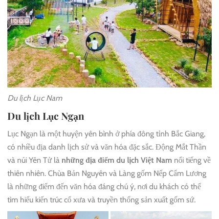
Du lịch Lục Nam
Du lịch Lục Ngạn
Lục Ngạn là một huyện yên bình ở phía đông tỉnh Bắc Giang,
có nhiều địa danh lịch sử và văn hóa đặc sắc. Động Mắt Thần
và núi Yên Tử là
những địa điểm du lịch Việt Nam
nổi tiếng về
thiên nhiên. Chùa Bản Nguyên và Làng gốm Nếp Cẩm Lương
là những điểm đến văn hóa đáng chú ý, nơi du khách có thể
tìm hiểu kiến trúc cổ xưa và truyền thống sản xuất gốm sứ.