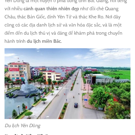
Yên Dũng là một huyện ở phía đông tỉnh Bắc Giang, nổi tiếng
với nhiều
cảnh quan thiên nhiên đẹp
như đồi chè Quang
Châu, thác Bản Giốc, đỉnh Yên Tử và thác Khe Ro. Nơi đây
cũng có các địa danh lịch sử và văn hóa đặc sắc, và là một
điểm đến du lịch thú vị và đáng để khám phá trong chuyến
hành trình
du lịch miền Bắc
.
Du lịch Yên Dũng