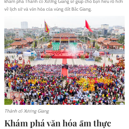
khám phá Thành cổ Xương Giang sẽ giúp cho bạn hiểu rõ hơn
về lịch sử và văn hóa của vùng đất Bắc Giang.
Thành cổ Xương Giang
Khám phá văn hóa ẩm thực