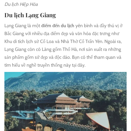
Du lịch Hiệp Hòa
Du lịch Lạng Giang
Lạng Giang là một
điểm đến du lịch
yên bình và đầy thú vị ở
Bắc Giang với nhiều địa điểm đẹp và văn hóa đặc trưng như
Khu di tích lịch sử Cổ Loa và Nhà Thờ Cổ Trấn Yên. Ngoài ra,
Lạng Giang còn có Làng gốm Thổ Hà, nơi sản xuất ra những
sản phẩm gốm sứ đẹp và độc đáo. Bạn có thể tham quan và
tìm hiểu về nghề truyền thống này tại đây.