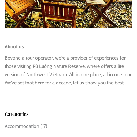
About us
Beyond a tour operator, we’re a provider of experiences for
those visiting Pù Luông Nature Reserve, where offers a lite
version of Northwest Vietnam. All in one place, all in one tour.
We’ve set foot here for a decade, let us show you the best.
Categories
Accommodation
(17)