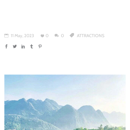
11 May, 2023
0
0
ATTRACTIONS