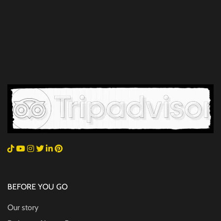
BEFORE YOU GO
Our story