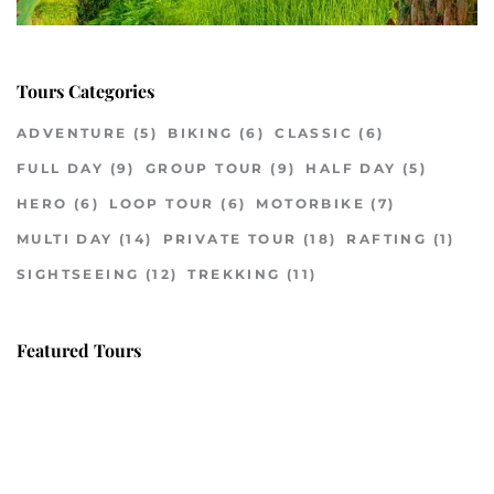
Tours Categories
ADVENTURE
(5)
BIKING
(6)
CLASSIC
(6)
FULL DAY
(9)
GROUP TOUR
(9)
HALF DAY
(5)
HERO
(6)
LOOP TOUR
(6)
MOTORBIKE
(7)
MULTI DAY
(14)
PRIVATE TOUR
(18)
RAFTING
(1)
SIGHTSEEING
(12)
TREKKING
(11)
Featured Tours
VILLAGE DISCOVERY
$149
2D1N