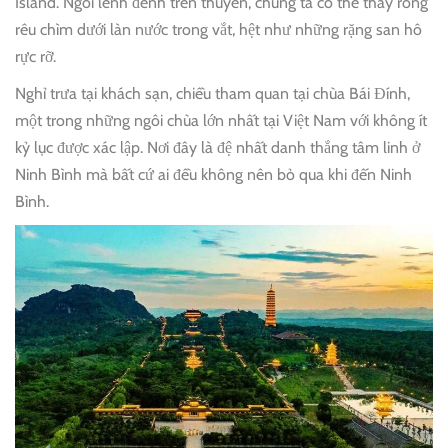
Island. Ngồi lênh đênh trên thuyền, chúng ta có thể thấy rong
rêu chìm dưới làn nước trong vắt, hệt như những rặng san hô
rực rỡ.
Nghỉ trưa tại khách sạn, chiều tham quan tại chùa Bái Đính,
một trong những ngôi chùa lớn nhất tại Việt Nam với không ít
kỷ lục được xác lập. Nơi đây là đệ nhất danh thắng tâm linh ở
Ninh Bình mà bất cứ ai đều không nên bỏ qua khi đến Ninh
Bình.