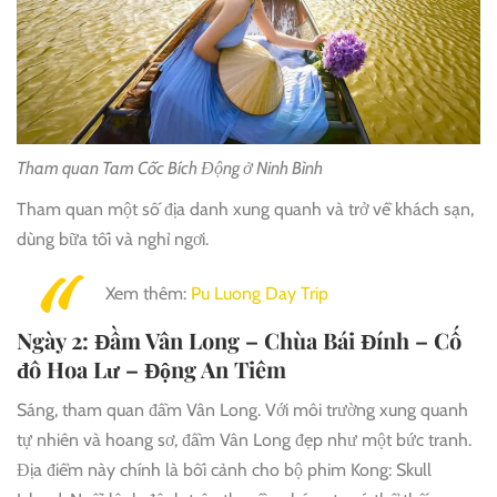
Tham quan Tam Cốc Bích Động ở Ninh Bình
Tham quan một số địa danh xung quanh và trở về khách sạn,
dùng bữa tối và nghỉ ngơi.
Xem thêm:
Pu Luong Day Trip
Ngày 2: Đầm Vân Long – Chùa Bái Đính – Cố
đô Hoa Lư – Động An Tiêm
Sáng, tham quan đầm Vân Long. Với môi trường xung quanh
tự nhiên và hoang sơ, đầm Vân Long đẹp như một bức tranh.
Địa điểm này chính là bối cảnh cho bộ phim Kong: Skull