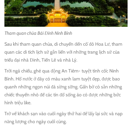
Tham quan chùa Bái Đính Ninh Bình
Sau khi tham quan chùa, di chuyển đến cố đô Hoa Lư, tham
quan các di tích lịch sử gắn liền với những trang lịch sử của
triều đại nhà Đinh, Tiền Lê và nhà Lý.
Trời ngả chiều, ghé qua động An Tiêm- tuyệt tình cốc Ninh
Bình. Hồ nước ở đây có màu xanh lam tuyệt đẹp, được bao
quanh những ngọn núi đá sừng sững. Gần bờ có sẵn những
chiếc thuyền nhỏ để các tín đồ sống ảo có được những bức
hình triệu like.
Trở về khách sạn vào cuối ngày thứ hai để lấy lại sức và nạp
năng lượng cho ngày cuối cùng.