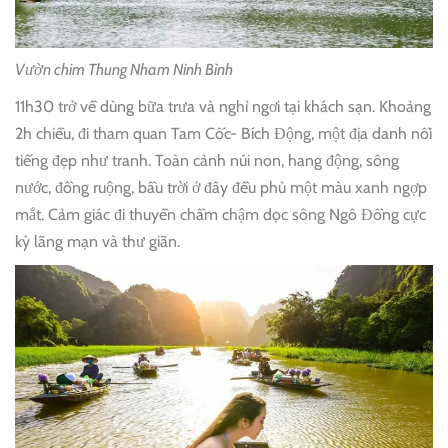
Vườn chim Thung Nham Ninh Bình
11h30 trở về dùng bữa trưa và nghỉ ngơi tại khách sạn. Khoảng
2h chiều, đi tham quan Tam Cốc- Bích Động, một địa danh nổi
tiếng đẹp như tranh. Toàn cảnh núi non, hang động, sông
nước, đồng ruộng, bầu trời ở đây đều phủ một màu xanh ngợp
mắt. Cảm giác đi thuyền chầm chậm dọc sông Ngô Đồng cực
kỳ lãng mạn và thư giãn.