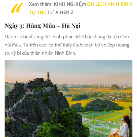
Xem thêm: KINH NGHIỆM
DU LỊCH NINH BÌNH
TỰ TÚC
TỪ A ĐẾN Z
Ngày 3: Hàng Múa – Hà Nội
Dành cả buổi sáng để chinh phục 500 bậc thang đá lên đỉnh
núi Múa. Từ trên cao, có thể thấy được toàn bộ vẻ đẹp hoang
sơ, kỳ bí của thiên nhiên Ninh Bình.